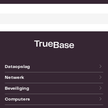
Breedte:
180
Bekijk hier de
website
van de fabrikant.
Dataopslag
Netwerk
Beveiliging
Computers