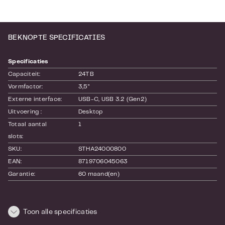
BEKNOPTE SPECIFICATIES
Specificaties
Capaciteit:
24TB
Vormfactor:
3,5"
Externe interface:
USB-C
, USB 3.2 (Gen2)
Uitvoering :
Desktop
Totaal aantal 
1
slots:
SKU:
STHA24000800
EAN:
8719706045063
Garantie:
60 maand(en)
Afmetingen en gewicht
Lengte:
Toon alle specificaties
240
Hoogte:
120