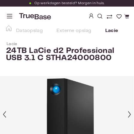
Op werkdagen besteld? Morgen in huis.
Ga naar de hoofdinhoud
Je hebt
Dataopslag
Externe opslag
Lacie
Lacie
24TB LaCie d2 Professional
USB 3.1 C STHA24000800
Afbeeldingengalerij overslaan