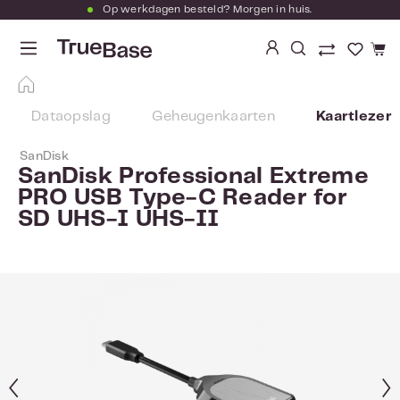
Op werkdagen besteld? Morgen in huis.
Ga naar de hoofdinhoud
Je hebt
Dataopslag
Geheugenkaarten
Kaartlezer
SanDisk
SanDisk Professional Extreme
PRO USB Type-C Reader for
SD UHS-I UHS-II
Afbeeldingengalerij overslaan