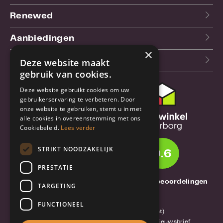
Renewed
Aanbiedingen
×
Blog
Deze website maakt
gebruik van cookies.
Deze website gebruikt cookies om uw
Klantenservice
gebruikerservaring te verbeteren. Door
onze website te gebruiken, stemt u in met
Bestel- en
alle cookies in overeenstemming met ons
verzendinformatie
Cookiebeleid.
Lees verder
Garantie en reparatie
STRIKT NOODZAKELIJK
9.6
Annuleren of retourneren
PRESTATIE
Over TrueBase
1261 Thuisbeoordelingen
TARGETING
Over TrueBase
FUNCTIONEEL
Privacy en voorwaarden (consument)
Algemene voorwaarden (zakelijk)
Blog en nieuwsbrief