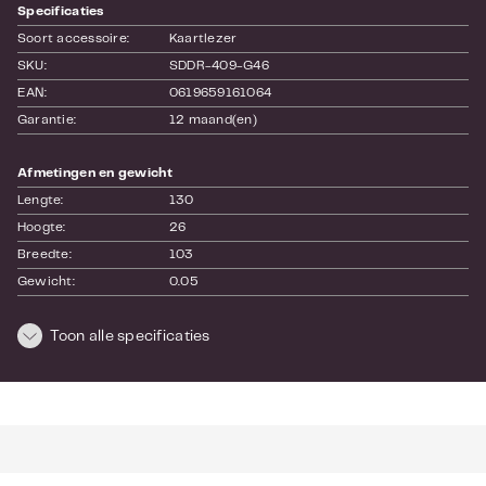
Specificaties
Soort accessoire:
Kaartlezer
SKU:
SDDR-409-G46
EAN:
0619659161064
Garantie:
12 maand(en)
Afmetingen en gewicht
Lengte:
130
Hoogte:
26
Breedte:
103
Gewicht:
0.05
Toon alle specificaties