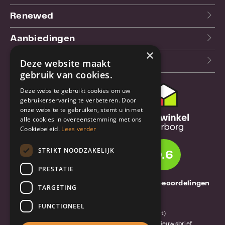
Renewed
Aanbiedingen
×
Blog
Deze website maakt
gebruik van cookies.
Deze website gebruikt cookies om uw
Klantenservice
gebruikerservaring te verbeteren. Door
onze website te gebruiken, stemt u in met
Bestel- en
alle cookies in overeenstemming met ons
verzendinformatie
Cookiebeleid.
Lees verder
Garantie en reparatie
STRIKT NOODZAKELIJK
9.6
Annuleren of retourneren
PRESTATIE
Over TrueBase
1261 Thuisbeoordelingen
TARGETING
Over TrueBase
FUNCTIONEEL
Privacy en voorwaarden (consument)
Algemene voorwaarden (zakelijk)
Blog en nieuwsbrief