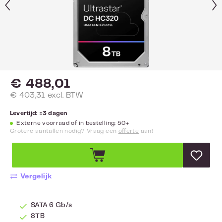
€ 488,01
€ 403,31 excl. BTW
Levertijd: ±3 dagen
Externe voorraad of in bestelling: 50+
Grotere aantallen nodig? Vraag een
offerte
aan!
Vergelijk
SATA 6 Gb/s
8TB