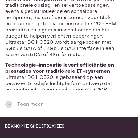
traditionele opslag- en servertoepassingen,
evenals gedistribueerde en schaalbare
computers, inclusief architecturen voor blok-
en bestandsopslag, voor een snelle 7.200 RPM-
prestaties en lagere aanschafkosten om het
budget te helpen verlichten beperkingen.
Ultrastar DC HC320 wordt aangeboden met
6Gb / s SATA of 12Gb / s SAS-interface in een
keuze van 512e of 4Kn-formaten.
Technologie-innovatie levert efficiëntie en
prestaties voor traditionele IT-systemen
Ultrastar DC HC320 is gebaseerd op een
bewezen 5-schijfs luchtplatformontwerp dat
conventionele magnetische opname (CMR) -
technologie gebruikt in een 3,5-inch grote form
factor. In vergelijking met de vorige generatie,
Toon meer
Ultrastar 7K6000, levert de DC HC320 33%
meer capaciteit, tot 12% prestatieverbetering
en maakt hij gebruik van media met iets grotere
BEKNOPTE SPECIFICATIES
diameter.
Het beschikt over een micro-actuator van de