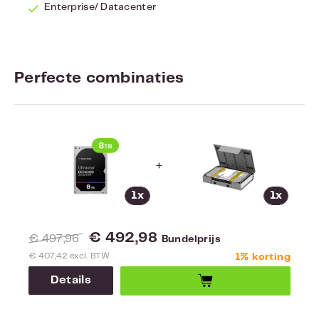
Enterprise/ Datacenter
Perfecte combinaties
+
1x
1x
€ 492,98
€ 497,96
Bundelprijs
€ 407,42 excl. BTW
1% korting
Details