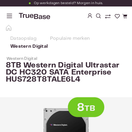
Op werkdagen besteld? Morgen in huis.
Ga naar de hoofdinhoud
Je hebt
Dataopslag
Populaire merken
Western Digital
Western Digital
8TB Western Digital Ultrastar
DC HC320 SATA Enterprise
HUS728T8TALE6L4
Afbeeldingengalerij overslaan