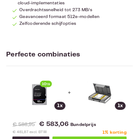
cloud-implementaties
Overdrachtssnelheid tot 273 MB/s
Geavanceerd formaat 512e-modellen
Zelfcoderende schijfopties
Perfecte combinaties
+
1x
1x
€ 583,06
€ 588,95
Bundelprijs
€ 481,87 excl. BTW
1% korting