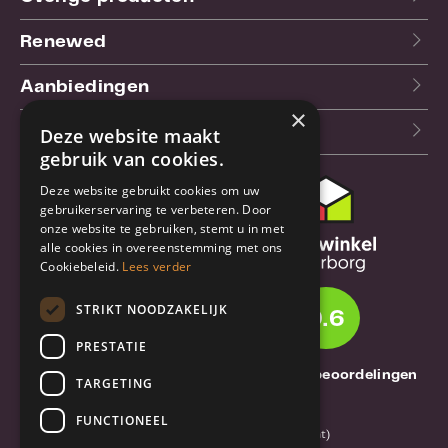
Renewed
Aanbiedingen
×
Blog
Deze website maakt
gebruik van cookies.
Deze website gebruikt cookies om uw
Klantenservice
gebruikerservaring te verbeteren. Door
onze website te gebruiken, stemt u in met
Bestel- en
alle cookies in overeenstemming met ons
verzendinformatie
Cookiebeleid.
Lees verder
Garantie en reparatie
STRIKT NOODZAKELIJK
9.6
Annuleren of retourneren
PRESTATIE
Over TrueBase
1261 Thuisbeoordelingen
TARGETING
Over TrueBase
FUNCTIONEEL
Privacy en voorwaarden (consument)