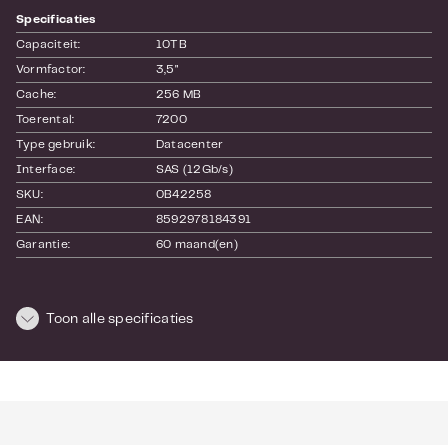
Specificaties
Capaciteit:
10TB
Vormfactor:
3,5"
Cache:
256 MB
Toerental:
7200
Type gebruik:
Datacenter
Interface:
SAS (12Gb/s)
SKU:
0B42258
EAN:
8592978184391
Garantie:
60 maand(en)
Afmetingen en gewicht
Toon alle specificaties
Lengte:
150
Hoogte:
25
Breedte:
100
Bekijk hier de
website
van de fabrikant.