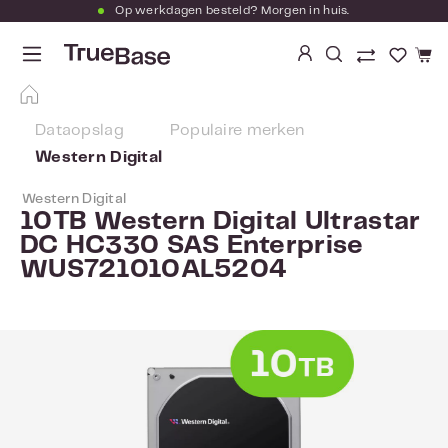
Op werkdagen besteld? Morgen in huis.
Ga naar de hoofdinhoud
Je hebt
Dataopslag
Populaire merken
Western Digital
Western Digital
10TB Western Digital Ultrastar
DC HC330 SAS Enterprise
WUS721010AL5204
Afbeeldingengalerij overslaan