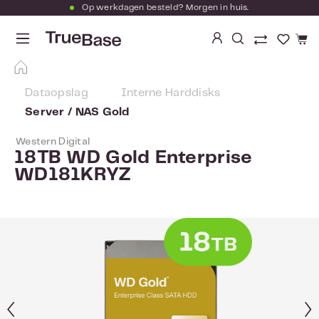
Op werkdagen besteld? Morgen in huis.
Ga naar de hoofdinhoud
Je hebt
Dataopslag
Interne Harddisks
Server / NAS Gold
Western Digital
18TB WD Gold Enterprise
WD181KRYZ
Afbeeldingengalerij overslaan