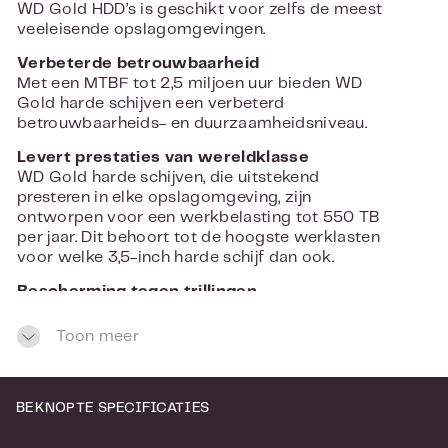
WD Gold HDD’s is geschikt voor zelfs de meest
veeleisende opslagomgevingen.
Verbeterde betrouwbaarheid
Met een MTBF tot 2,5 miljoen uur bieden WD
Gold harde schijven een verbeterd
betrouwbaarheids- en duurzaamheidsniveau.
Levert prestaties van wereldklasse
WD Gold harde schijven, die uitstekend
presteren in elke opslagomgeving, zijn
ontworpen voor een werkbelasting tot 550 TB
per jaar. Dit behoort tot de hoogste werklasten
voor welke 3,5-inch harde schijf dan ook.
Bescherming tegen trillingen
WD Gold bevat vernuftige elektronica om de
schijf te controleren en zowel lineaire als
Toon meer
rotationele trillingen in real-time te corrigeren
voor verbeterde prestaties in omgevingen met
krachtige trillingen.
BEKNOPTE SPECIFICATIES
Goede samenwerking
Biedt brede compatibiliteit met de meeste pc-