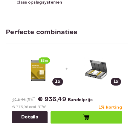
class opslagsystemen
Perfecte combinaties
+
1x
1x
€ 936,49
€ 945,95
Bundelprijs
€ 773,96 excl. BTW
1% korting
Details