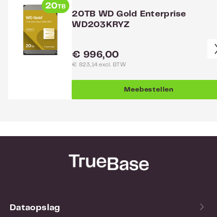
20TB WD Gold Enterprise
WD203KRYZ
Normale prijs:
€ 996,00
€ 823,14 excl. BTW
Meebestellen
Dataopslag