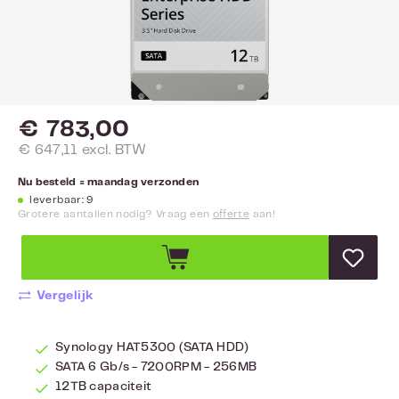
€ 783,00
€ 647,11 excl. BTW
Nu besteld = maandag verzonden
leverbaar: 9
Grotere aantallen nodig? Vraag een
offerte
aan!
Vergelijk
Synology HAT5300 (SATA HDD)
SATA 6 Gb/s - 7200RPM - 256MB
12TB capaciteit