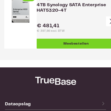
4TB Synology SATA Enterprise
HAT5320-4T
Normale prijs:
€ 481,41
€ 397,86 excl. BTW
Meebestellen
Dataopslag