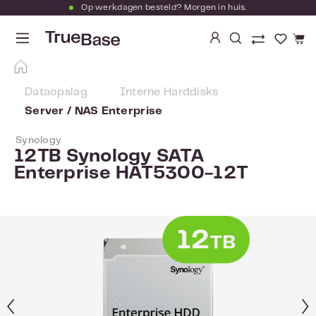
Op werkdagen besteld? Morgen in huis.
Ga naar de hoofdinhoud
Je hebt
Dataopslag
Interne Harddisks
Server / NAS Enterprise
Synology
12TB Synology SATA
Enterprise HAT5300-12T
Afbeeldingengalerij overslaan