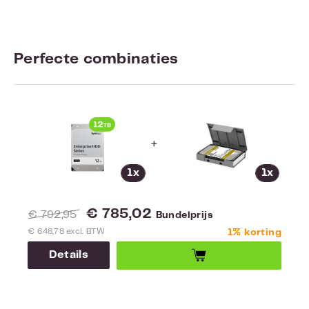
Perfecte combinaties
+
1x
1x
€ 785,02
€ 792,95
Bundelprijs
€ 648,78 excl. BTW
1% korting
Details