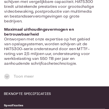
schijven met vergelijkbare capaciteit. HAT5300
biedt uitstekende prestaties voor grootschalige
videobewaking, postproductie van multimedia
en bestandsserveromgevingen op grote
bedrijven.
Maximaal uithoudingsvermogen en
betrouwbaarheid
Ontworpen met onze expertise op het gebied
van opslagsystemen, worden schijven uit de
HAT5300-serie ondersteund door een MTTF-
rating van 2,5 miljoen uur, ondersteuning voor
werkbelasting van 550 TB per jaar en
aanhoudende schrijfcachetechnologie.
Meer dan 300.000 uur aan compatibiliteit en
Toon meer
stresstests zorgen ervoor dat de HAT5300
continu kan werken, zelfs onder extreme
belasting, met onze NAS- en IP SAN-serie.
In combinatie met
BEKNOPTE SPECIFICATIES
gegevensbeschermingsoplossingen die op
Synology-systemen draaien, kun je 24/7 vol
Specificaties
vertrouwen vertrouwen op jouw gegevens