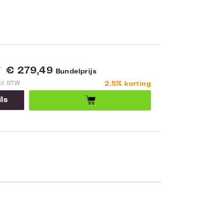
€ 279,49
6
Bundelprijs
cl. BTW
2.5% korting
ls