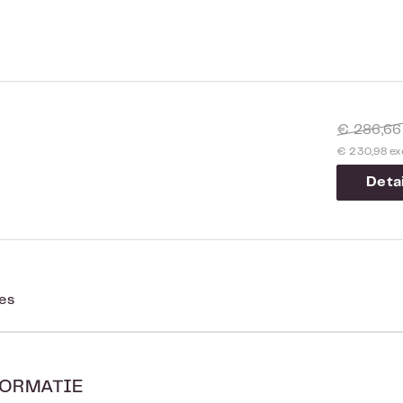
€ 286,6
€ 230,98 ex
Detai
ies
ORMATIE