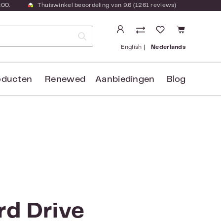
:00.
Thuiswinkel beoordeling van 9.6 (1261 reviews)
Je hebt 0 items
English
Nederlands
oducten
Renewed
Aanbiedingen
Blog
rd Drive