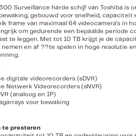
300 Surveillance harde schijf van Toshiba is 
ewaking, gebouwd voor snelheid, capaciteit 
elk frame van maximaal 64 videocamera's in h
angrijk om gedurende een bepaalde periode c
ast te leggen. Met tot 10 TB krijgt je de capac
e nemen en af ??te spelen in hoge resolutie en
nning.
:
ce digitale videorecorders (sDVR)
nce Netwerk Videorecorders (sNVR)
VR (analoog en IP)
agarrays voor bewaking
te presteren
gcapaciteit tot 10 TB en ondersteuning voor 