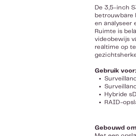
De 3,5-inch S
betrouwbare b
en analyseer 
Ruimte is bel
videobewijs v
realtime op t
gezichtsherke
Gebruik voor
Surveillan
Surveilla
Hybride sD
RAID-opsl
Gebouwd om 
Met een opsla