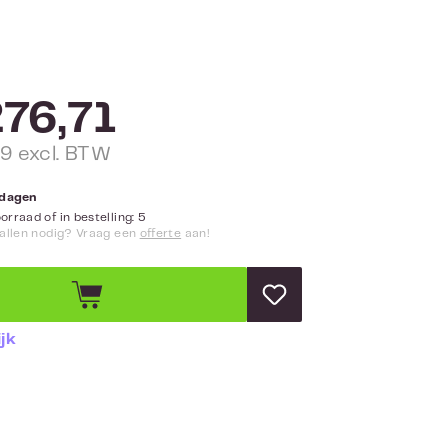
76,71
9 excl. BTW
2 dagen
rraad of in bestelling: 5
allen nodig? Vraag een
offerte
aan!
jk