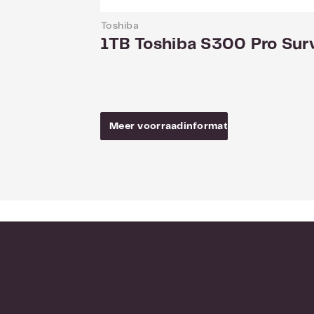
De duurzame 
Toshiba
omgevingen v
1TB Toshiba S300 Pro Su
activeren een
en tegelijkert
MTTF (Mean Ti
gemoedsrust b
Meer voorraadinformatie
Gebouwd om t
Toshiba staat
achter het as
capaciteit en 
met harde sch
jaar is ook i