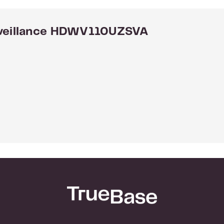
en hoogwaardige componenten van de S300 z
oor superieure betrouwbaarheid. Omgevinge
rveillance HDWV110UZSVA
 geoptimaliseerde zoeksnelheid om een lager
ijd de geluids- en trillingsemissies te vermind
me To Failure) en een werkbelasting van 180 
ij het gebruik van beveiligingscamerasystem
e leveren, ontworpen om lang mee te gaa
 wereldwijd bekend om 50 jaar toonaangevende
sortiment harde schijven is geen uitzonderin
uitstekende prestaties, kun je er zeker van zij
ijven aan het werk is in jouw opslagsysteem. 
nbegrepen bij de S300 voor de ultieme gemoed