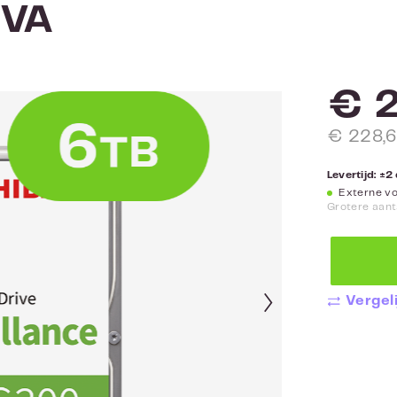
VA
€ 2
€ 228,6
Levertijd: ±
Externe voo
Grotere aant
Vergeli