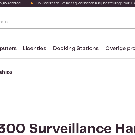
bouwservice!
Op voorraad? Vandaag verzonden bij bestelling vóór 18
puters
Licenties
Docking Stations
Overige pr
shiba
300 Surveillance Ha