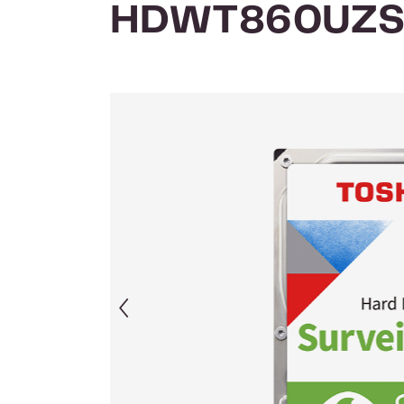
HDWT860UZS
Afbeeldingengalerij overslaan