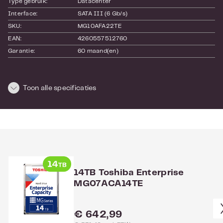
Type gebruik:
Datacenter
Interface:
SATA III (6 Gb/s)
SKU:
MG10AFA22TE
EAN:
4260557512760
Garantie:
60 maand(en)
Afmetingen en gewicht
Toon alle specificaties
Lengte:
150
Hoogte:
25
Breedte:
100
Gewicht:
0.76
Bekijk hier de
website
van de fabrikant.
14TB Toshiba Enterprise
MG07ACA14TE
Normale prijs:
€ 642,99