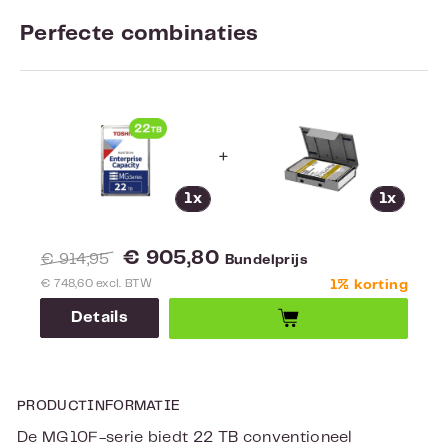
Perfecte combinaties
+
1x
1x
€ 905,80
€ 914,95
Bundelprijs
€ 748,60 excl. BTW
1% korting
Details
PRODUCTINFORMATIE
De MG10F-serie biedt 22 TB conventioneel