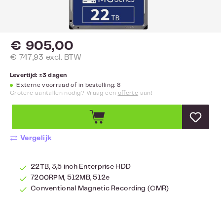
€ 905,00
€ 747,93 excl. BTW
Levertijd: ±3 dagen
Externe voorraad of in bestelling: 8
Grotere aantallen nodig? Vraag een
offerte
aan!
Vergelijk
22TB, 3,5 inch Enterprise HDD
7200RPM, 512MB, 512e
Conventional Magnetic Recording (CMR)