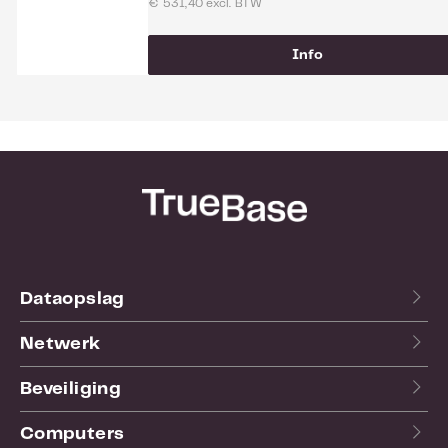
€ 531,40 excl. BTW
Info
Dataopslag
Netwerk
Beveiliging
Computers