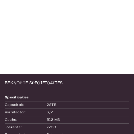
BEKNOPTE SPECIFICATIES
Specificaties
Capaciteit:
22TB
Vormfactor:
3,5"
Cache:
512 MB
Toerental:
7200