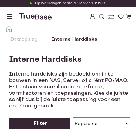
Op werkdagen besteld? Morgen in huis.
Ga naar de hoofdinhoud
Je hebt
Dataopslag
Interne Harddisks
Interne Harddisks
Interne harddisks zijn bedoeld om in te
bouwen in een NAS, Server of cliënt PC/MAC.
Er bestaan verschillende interfaces,
vormfactoren en toepassingen. Kies de juiste
schijf dus bij de juiste toepassing voor een
optimaal gebruik.
Filter