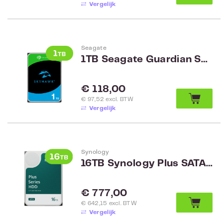
Vergelijk
Seagate
1TB Seagate Guardian SkyHawk Surveillance 3.5 inch ST1000VX013
Normale prijs:
€ 118,00
€ 97,52 excl. BTW
Vergelijk
Synology
16TB Synology Plus SATA HDD HAT3310-16T
Normale prijs:
€ 777,00
€ 642,15 excl. BTW
Vergelijk