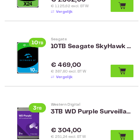
€ 1.125,62 excl. BTW
Vergelijk
Seagate
10TB Seagate SkyHawk AI Surveillance ST10000VE001
Normale prijs:
€ 469,00
€ 387,60 excl. BTW
Vergelijk
Western Digital
3TB WD Purple Surveillance WD33PURZ
Normale prijs:
€ 304,00
€ 251,24 excl. BTW