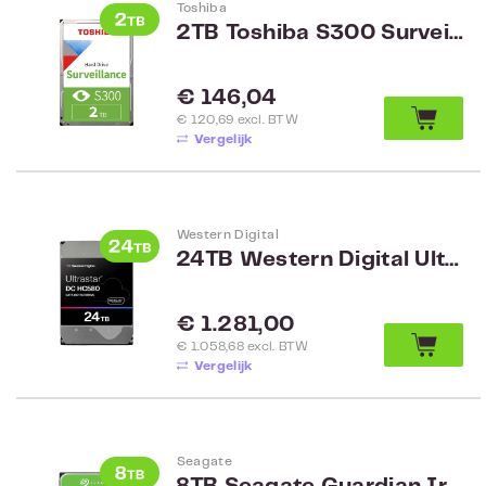
Toshiba
2TB Toshiba S300 Surveillance HDWT720UZSVA
Normale prijs:
€ 146,04
€ 120,69 excl. BTW
Vergelijk
Western Digital
24TB Western Digital Ultrastar DC HC580 (SATA 6Gb/s) WUH722424ALE6L4 512e/4Kn SE
Normale prijs:
€ 1.281,00
€ 1.058,68 excl. BTW
Vergelijk
Seagate