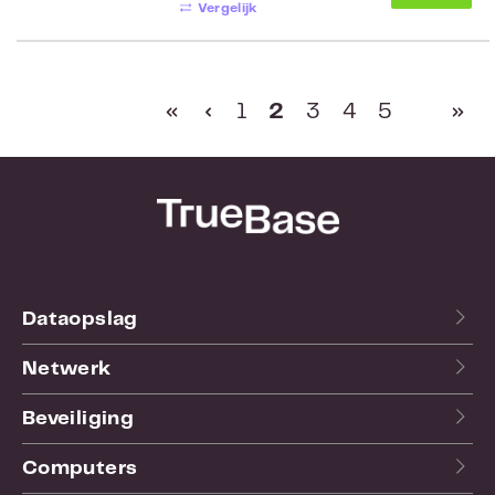
Vergelijk
Pagina
Pagina
Pagina
Pagina
Pagina
1
2
3
4
5
Dataopslag
Netwerk
Beveiliging
Computers