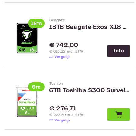
Seagate
18TB Seagate Exos X18 SATA Enterprise ST18000NM000J
Normale prijs:
€ 742,00
Info
€ 613,22 excl. BTW
Vergelijk
Toshiba
6TB Toshiba S300 Surveillance Hard Drive HDWT860UZSVA
Normale prijs:
€ 276,71
€ 228,69 excl. BTW
Vergelijk