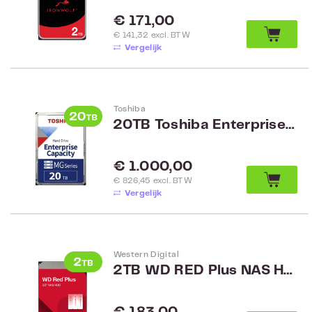
Normale prijs:
€ 171,00
€ 141,32 excl. BTW
Vergelijk
Toshiba
20TB Toshiba Enterprise MG10ACA20TE
Normale prijs:
€ 1.000,00
€ 826,45 excl. BTW
Vergelijk
Western Digital
2TB WD RED Plus NAS HDD WD20EFPX
Normale prijs: