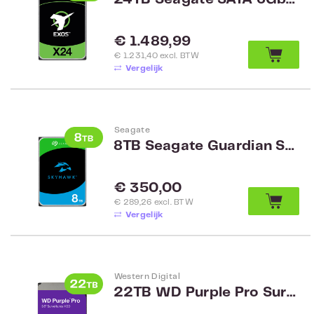
Normale prijs:
€ 1.489,99
€ 1.231,40 excl. BTW
Vergelijk
Seagate
8TB Seagate Guardian SkyHawk Surveillance 3.5 inch ST8000VX010
Normale prijs:
€ 350,00
€ 289,26 excl. BTW
Vergelijk
Western Digital
22TB WD Purple Pro Surveillance WD221PURP