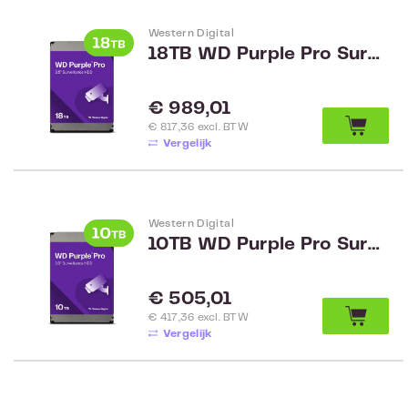
Western Digital
18TB WD Purple Pro Surveillance WD181PURP
Normale prijs:
€ 989,01
€ 817,36 excl. BTW
Vergelijk
Western Digital
10TB WD Purple Pro Surveillance WD102PURP
Normale prijs:
€ 505,01
€ 417,36 excl. BTW
Vergelijk