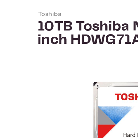
Toshiba
10TB Toshiba
inch HDWG71
Afbeeldingengalerij overslaan