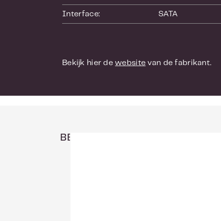
schaalbaarhei
Interface:
SATA
dan handige d
Hoge duurzaa
Het gebruik 
Bekijk hier de
website
van de fabrikant.
een betere du
verbetert de
tijdens werki
verder.
Multi-drive 
Hoge prestat
BEKIJK HIER DE ANDERE CAPA
datatoegangsb
256 of 128 MB
professionals
behulp van m
Optimaliseer
De dynamisch