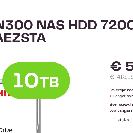
 N300 NAS HDD 7200
AEZSTA
€ 
€ 418,1
Levertijd: n
Langer da
Benieuwd n
we vragen d