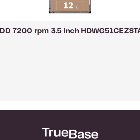
fferbeheer, optimaliseert hoe de cache word
en om de hoge prestaties te leveren die door
HDD 7200 rpm 3.5 inch HDWG51CEZST