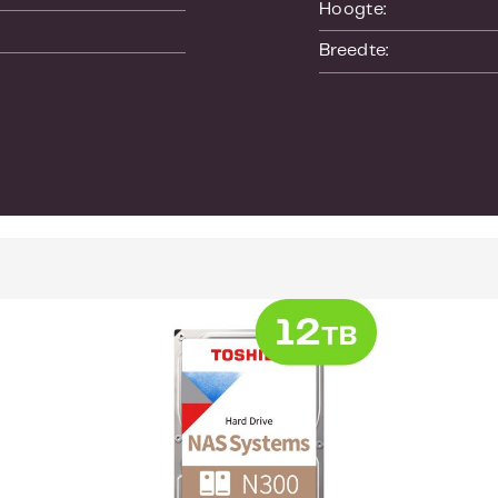
Hoogte:
d en bereiken een maximum. 180 TB/jaar workl
esktop harde schijven.
Breedte:
mheid en hitte
van hoogwaardige componenten is een van de
urzaamheid biedt dan andere conventionele har
 automatische aanpassing van de zoeksnelhei
ng op hoge temperatuur het uithoudingsvermog
omgeving
ies en hoge leessnelheid worden mogelijk ge
CITEITEN
elastingen van meerdere gebruikers dankzij 
. Dit maakt de schijf geschikt voor kleine bedr
 die oplossingen zoeken voor het verwerken 
ulti-RAID NAS-omgevingen.
t cachetoewijzing
e cachetechnologie van Toshiba, een zelfsta