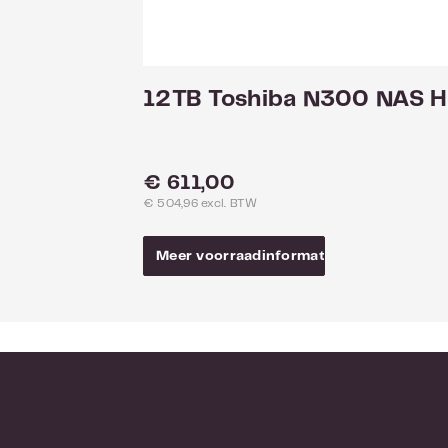
ingebouwd bu
lezen/schrijv
geëist.
12TB Toshiba N300 NAS 
Normale prijs:
€ 611,00
€ 504,96 excl. BTW
Meer voorraadinformatie