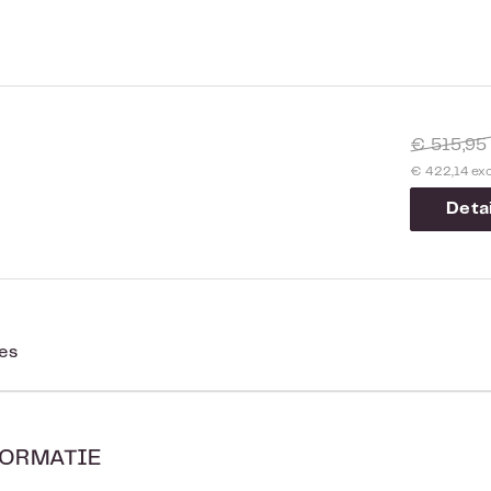
€ 515,9
€ 422,14 ex
Detai
ies
ORMATIE