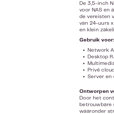
De 3,5-inch 
voor NAS en a
de vereisten 
van 24-uurs x
en klein zakel
Gebruik voor
Network A
Desktop R
Multimedi
Privé clou
Server en 
Ontworpen v
Door het cont
betrouwbare s
waaronder str