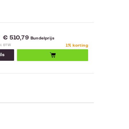
€ 510,79
5
Bundelprijs
cl. BTW
1% korting
ls