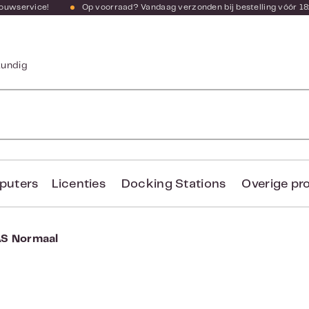
bouwservice!
Op voorraad? Vandaag verzonden bij bestelling vóór 18
kundig
puters
Licenties
Docking Stations
Overige pr
S Normaal