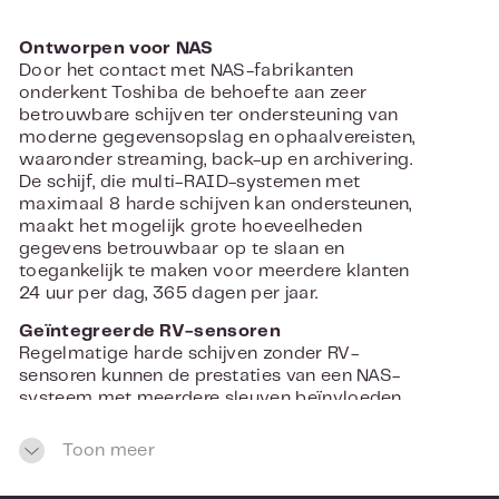
Ontworpen voor NAS
Door het contact met NAS-fabrikanten
onderkent Toshiba de behoefte aan zeer
betrouwbare schijven ter ondersteuning van
moderne gegevensopslag en ophaalvereisten,
waaronder streaming, back-up en archivering.
De schijf, die multi-RAID-systemen met
maximaal 8 harde schijven kan ondersteunen,
maakt het mogelijk grote hoeveelheden
gegevens betrouwbaar op te slaan en
toegankelijk te maken voor meerdere klanten
24 uur per dag, 365 dagen per jaar.
Geïntegreerde RV-sensoren
Regelmatige harde schijven zonder RV-
sensoren kunnen de prestaties van een NAS-
systeem met meerdere sleuven beïnvloeden
door 'knock-on'-trillingen te genereren. N300-
schijven zorgen voor een hoge
Toon meer
betrouwbaarheid door het minimaliseren van
trillingen door hun geavanceerde controle- en