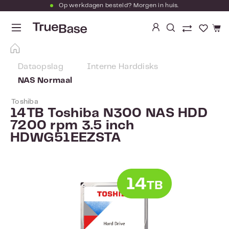
Op werkdagen besteld? Morgen in huis.
Ga naar de hoofdinhoud
Je hebt
Dataopslag
Interne Harddisks
NAS Normaal
Toshiba
14TB Toshiba N300 NAS HDD
7200 rpm 3.5 inch
HDWG51EEZSTA
Afbeeldingengalerij overslaan