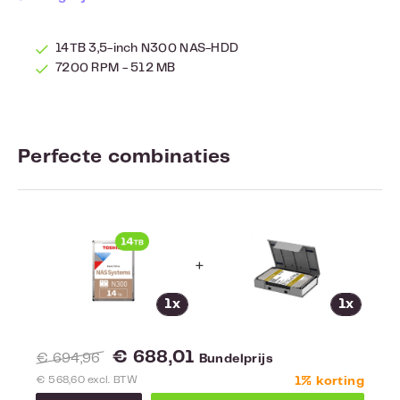
14TB 3,5-inch N300 NAS-HDD
7200 RPM - 512 MB
Perfecte combinaties
+
1x
1x
€ 688,01
€ 694,96
Bundelprijs
€ 568,60 excl. BTW
1% korting