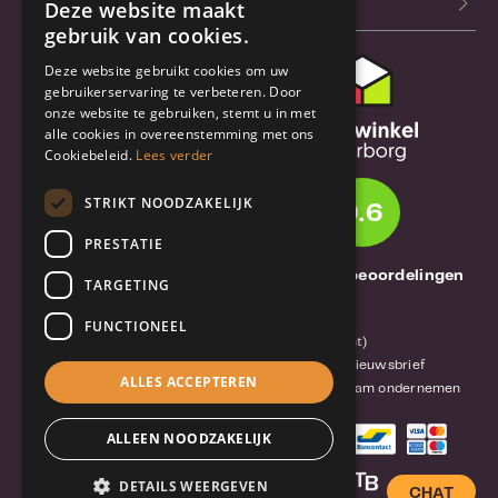
Blog
Deze website maakt
gebruik van cookies.
Deze website gebruikt cookies om uw
Klantenservice
gebruikerservaring te verbeteren. Door
onze website te gebruiken, stemt u in met
Bestel- en
alle cookies in overeenstemming met ons
verzendinformatie
Cookiebeleid.
Lees verder
Garantie en reparatie
STRIKT NOODZAKELIJK
9.6
Annuleren of retourneren
PRESTATIE
Over TrueBase
1261 Thuisbeoordelingen
TARGETING
Over TrueBase
FUNCTIONEEL
Privacy en voorwaarden (consument)
Algemene voorwaarden (zakelijk)
Blog en nieuwsbrief
ALLES ACCEPTEREN
Reviews van klanten
Mobile-Harddisk.nl
Duurzaam ondernemen
ALLEEN NOODZAKELIJK
DETAILS WEERGEVEN
CHAT